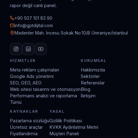
rapor değil canlı panel.
+90 507 101 83 90
info@gptdijital.com
Madenler Mah. İncesu Sokak No:10/B Ümraniye/İstanbul
HIZMETLER
KURUMSAL
Meta reklam çalışmaları
Hakkımızda
Google Ads yönetimi
Sektörler
SEO, GEO, AEO
Referanslar
Web sitesi tasarımı ve otomasyon
Blog
Performans analizi ve raporlama
İletişim
Tümü
KAYNAKLAR
YASAL
Pazarlama sözlüğü
Gizlilik Politikası
Ücretsiz araçlar
KVKK Aydınlatma Metni
Fiyatlandırma
Müşteri Paneli