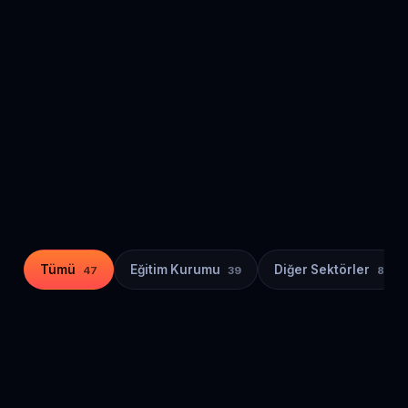
47
Eğitim kurumu
39
%
83
Diğer sektörler
8
%
17
Tümü
Eğitim Kurumu
Diğer Sektörler
47
39
8